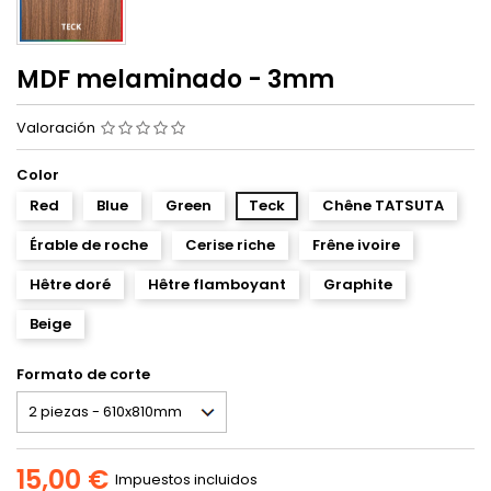
MDF melaminado - 3mm
Valoración
Color
Red
Blue
Green
Teck
Chêne TATSUTA
Érable de roche
Cerise riche
Frêne ivoire
Hêtre doré
Hêtre flamboyant
Graphite
Beige
Formato de corte
15,00 €
Impuestos incluidos