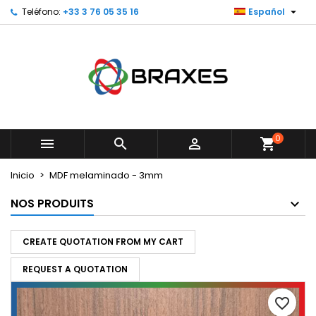

Teléfono:
+33 3 76 05 35 16
Español
×
×
×
My wishlists
Crear lista de deseos
Iniciar sesión
Create new list
add_circle_outline
Debe iniciar sesión para guardar productos en su
Nombre de la lista de deseos
lista de deseos.
Cancelar
Iniciar sesión
Cancelar
Crear lista de deseos
0



shopping_cart
Inicio
MDF melaminado - 3mm
NOS PRODUITS
CREATE QUOTATION FROM MY CART
REQUEST A QUOTATION
favorite_border