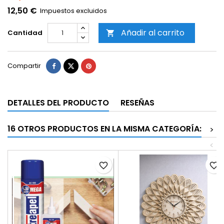
12,50 €
Impuestos excluidos
Añadir al carrito
Cantidad

Compartir
DETALLES DEL PRODUCTO
RESEÑAS
16 OTROS PRODUCTOS EN LA MISMA CATEGORÍA:
>
<
favorite_border
favorite_border