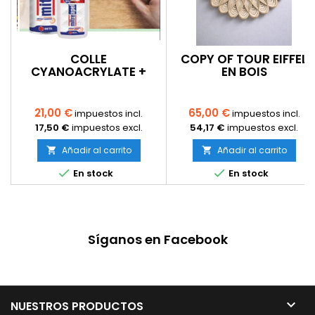
COLLE
COPY OF TOUR EIFFEL
CYANOACRYLATE +
EN BOIS
ACTIVATEUR SPRAY –
PERSONNALISABLE – KIT
PRISE RAPIDE – BOIS,
À MONTER
MDF, PLASTIQUE
21,00 €
65,00 €
impuestos incl.
impuestos incl.
17,50 €
impuestos excl.
54,17 €
impuestos excl.
Añadir al carrito
Añadir al carrito




En stock
En stock
Síganos en Facebook

NUESTROS PRODUCTOS