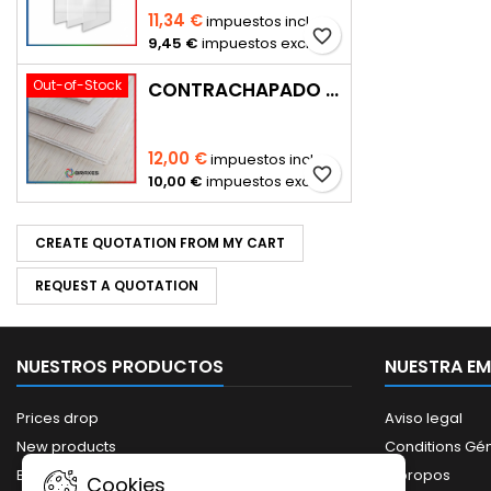
11,34 €
impuestos incl.
favorite_border
9,45 €
impuestos excl.
Out-of-Stock
CONTRACHAPADO DE ALBASIA
12,00 €
impuestos incl.
favorite_border
10,00 €
impuestos excl.
CREATE QUOTATION FROM MY CART
REQUEST A QUOTATION
NUESTROS PRODUCTOS
NUESTRA E
Prices drop
Aviso legal
New products
Conditions Gé
Best sales
A propos
Cookies