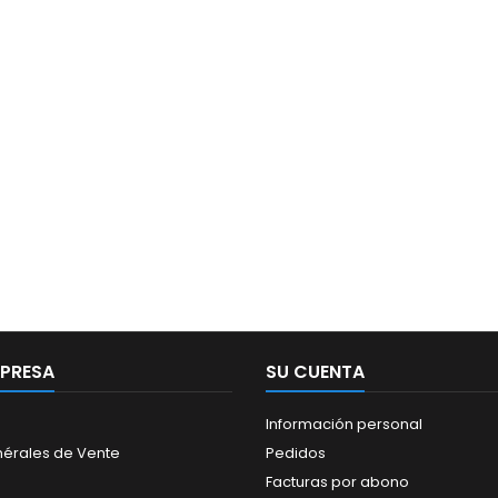
MPRESA
SU CUENTA
Información personal
nérales de Vente
Pedidos
Facturas por abono