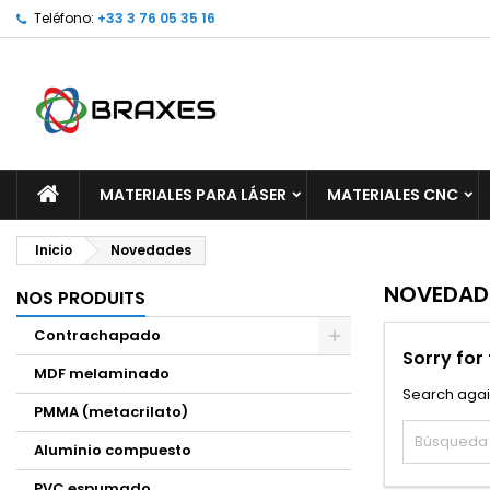
Teléfono:
+33 3 76 05 35 16
M
(
C
I
add_circle_outline
((
De
No
MATERIALES PARA LÁSER
MATERIALES CNC
Inicio
Novedades
NOVEDAD
NOS PRODUITS
Contrachapado
Sorry for
MDF melaminado
Search agai
PMMA (metacrilato)
Aluminio compuesto
PVC espumado