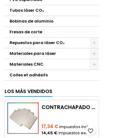
Tubos láser CO₂
Bobinas de aluminio
Fresas de corte
Repuestos para láser CO₂
Materiales para láser
Materiales CNC
Colles et adhésifs
LOS MÁS VENDIDOS
CONTRACHAPADO ARTWOOD (CON CORTE)
17,34 €
impuestos incl.
favorite_border
14,45 €
impuestos excl.