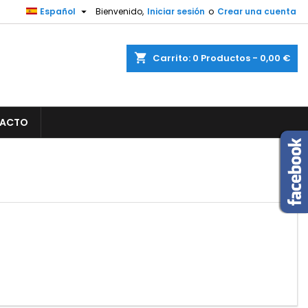

Español
Bienvenido,
Iniciar sesión
o
Crear una cuenta
×
×
×
×
shopping_cart
Carrito:
0
Productos - 0,00 €
)
n
ACTO
s