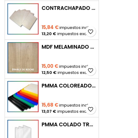
CONTRACHAPADO ARTWOOD 920 × 920 MM
15,84 €
impuestos incl.
favorite_border
13,20 €
impuestos excl.
MDF MELAMINADO - 3MM
15,00 €
impuestos incl.
favorite_border
12,50 €
impuestos excl.
PMMA COLOREADO OPACO – 3 MM
15,68 €
impuestos incl.
favorite_border
13,07 €
impuestos excl.
PMMA COLADO TRANSPARENTE