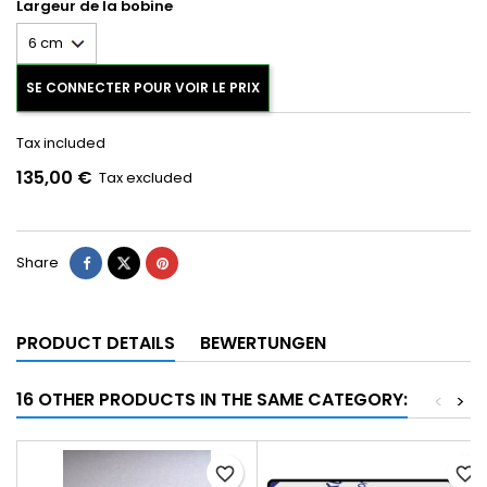
Largeur de la bobine
SE CONNECTER POUR VOIR LE PRIX
Tax included
135,00 €
Tax excluded
Share
PRODUCT DETAILS
BEWERTUNGEN
16 OTHER PRODUCTS IN THE SAME CATEGORY:
<
>
favorite_border
favorite_border