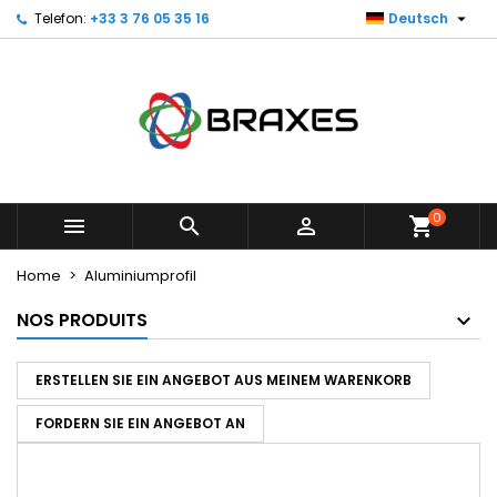

Telefon:
+33 3 76 05 35 16
Deutsch
×
×
×
My wishlists
Create wishlist
Sign in
Create new list
add_circle_outline
You need to be logged in to save products in your
Wishlist name
wishlist.
Cancel
Sign in
Cancel
Create wishlist
0



shopping_cart
Home
Aluminiumprofil
NOS PRODUITS
ERSTELLEN SIE EIN ANGEBOT AUS MEINEM WARENKORB
FORDERN SIE EIN ANGEBOT AN