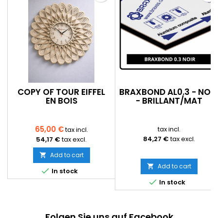
COPY OF TOUR EIFFEL
BRAXBOND AL0.3 - NOI
EN BOIS
- BRILLANT/MAT
PERSONNALISABLE – KIT
À MONTER
65,00 €
tax incl.
tax incl.
84,27 €
tax excl.
54,17 €
tax excl.
Add to cart

Add to cart


In stock

In stock
Folgen Sie uns auf Facebook