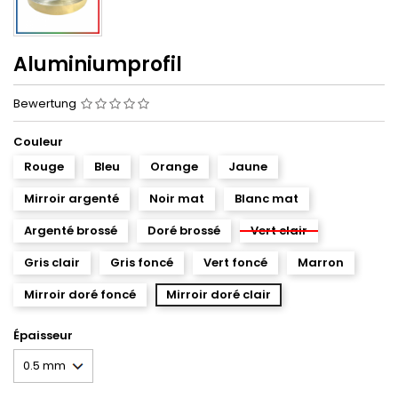
Aluminiumprofil
Bewertung
Couleur
Rouge
Bleu
Orange
Jaune
Mirroir argenté
Noir mat
Blanc mat
Argenté brossé
Doré brossé
Vert clair
Gris clair
Gris foncé
Vert foncé
Marron
Mirroir doré foncé
Mirroir doré clair
Épaisseur