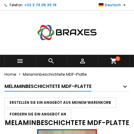

Telefon:
+33 3 76 05 35 16
Deutsch
×
×
×
×
My wishlists
((modalTitle))
Create wishlist
Sign in
Create new list
add_circle_outline
((confirmMessage))
You need to be logged in to save products in your
Wishlist name
wishlist.
((cancelText))
((modalDeleteText))
Cancel
Sign in
Cancel
Create wishlist
0



shopping_cart
Home
Melaminbeschichtete MDF-Platte
MELAMINBESCHICHTETE MDF-PLATTE
ERSTELLEN SIE EIN ANGEBOT AUS MEINEM WARENKORB
FORDERN SIE EIN ANGEBOT AN
MELAMINBESCHICHTETE MDF-PLATTE