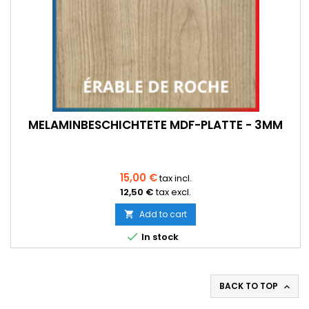
MELAMINBESCHICHTETE MDF-PLATTE - 3MM
15,00 €
tax incl.
12,50 €
tax excl.
Add to cart


In stock
BACK TO TOP
